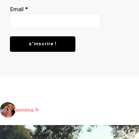
Email
*
annima.fr