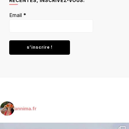
RÉCENTES, INSCRIVEZ-VOUS:
Email
*
annima.fr