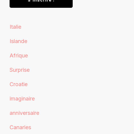
Italie
Islande
Afrique
Surprise
Croatie
imaginaire
anniversaire
Canaries