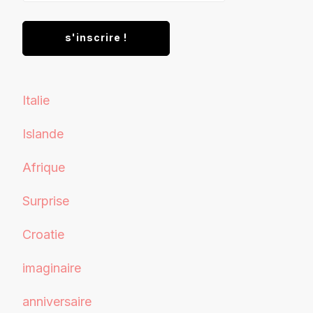
Italie
Islande
Afrique
Surprise
Croatie
imaginaire
anniversaire