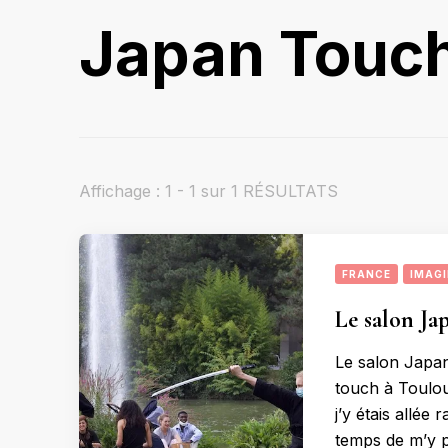
Japan Touc
Affichage : 1 - 1 sur 1 RÉSULTATS
FRANCE
IMAGI
Le salon Ja
Le salon Japa
touch à Toulou
j’y étais allée 
temps de m’y p