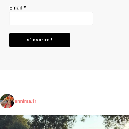
Email
*
annima.fr