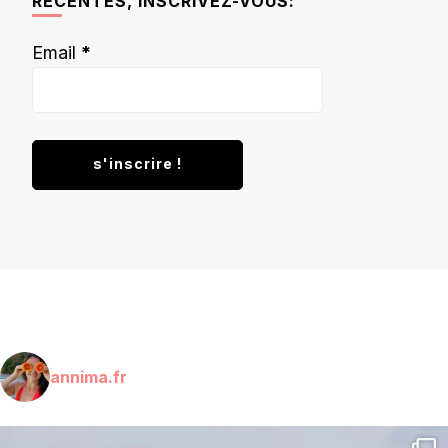
RÉCENTES, INSCRIVEZ-VOUS:
Email
*
annima.fr