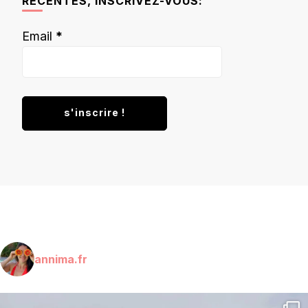
RÉCENTES, INSCRIVEZ-VOUS:
Email
*
annima.fr