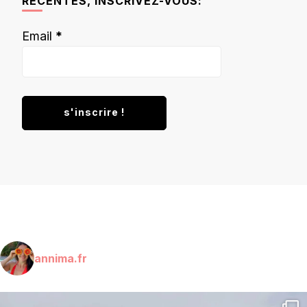
RÉCENTES, INSCRIVEZ-VOUS:
Email
*
annima.fr