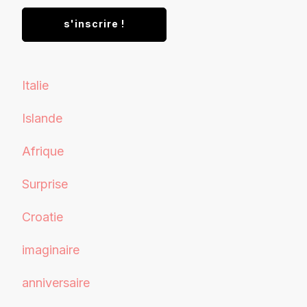
Italie
Islande
Afrique
Surprise
Croatie
imaginaire
anniversaire