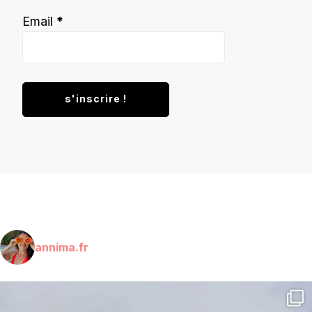
Email
*
annima.fr