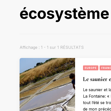
écosystème
Affichage : 1 - 1 sur 1 RÉSULTATS
EUROPE
FRAN
Le saunier e
Le saunier et l
La Fontaine: « 
tout l’été se t
de mon précéden