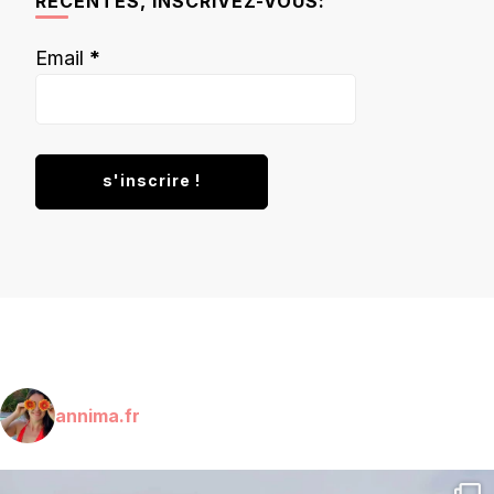
RÉCENTES, INSCRIVEZ-VOUS:
Email
*
annima.fr