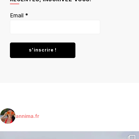
Email
*
annima.fr