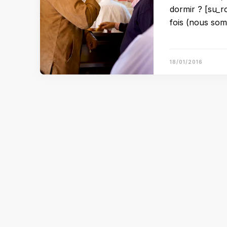
dormir ? [su_r
fois (nous so
18/01/2016