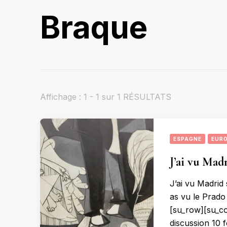
Braque
Affichage : 1 - 1 sur 1 RÉSULTATS
ESPAGNE
EUR
J’ai vu Madr
J’ai vu Madrid
as vu le Prado
[su_row][su_co
discussion 10 