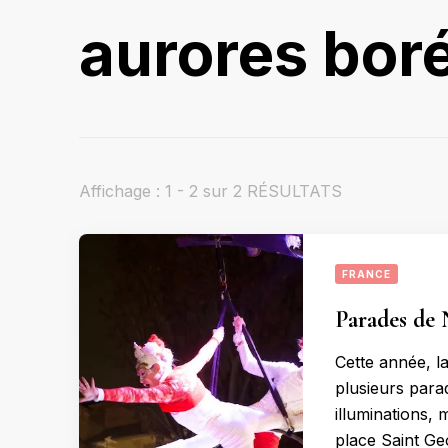
aurores bor
Affichage : 1 - 2 sur 2 RÉSULTATS
FRANCE
Parades de 
Cette année, l
plusieurs parad
illuminations,
place Saint Ge