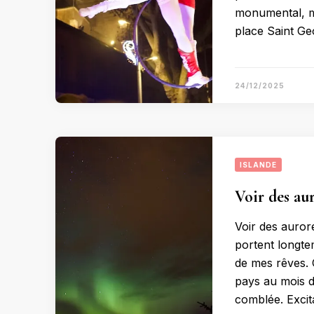
monumental, ma
place Saint G
24/12/2025
ISLANDE
Voir des au
Voir des auror
portent longtem
de mes rêves. C
pays au mois de
comblée. Exci