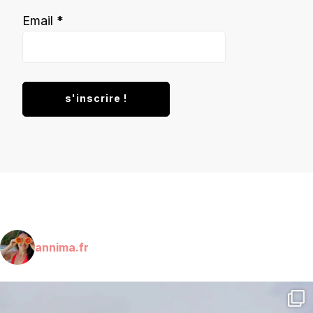
Email
*
annima.fr