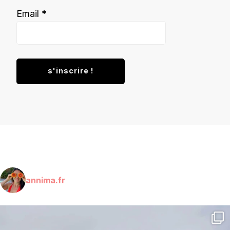
Email
*
annima.fr