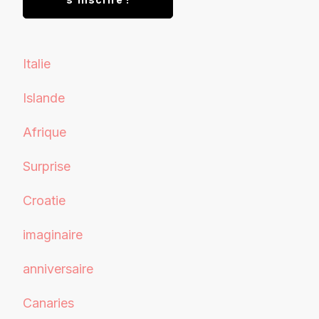
Italie
Islande
Afrique
Surprise
Croatie
imaginaire
anniversaire
Canaries