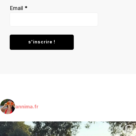
Email
*
annima.fr