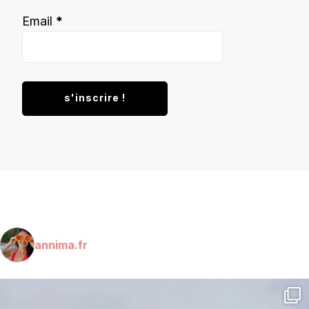
Email
*
annima.fr