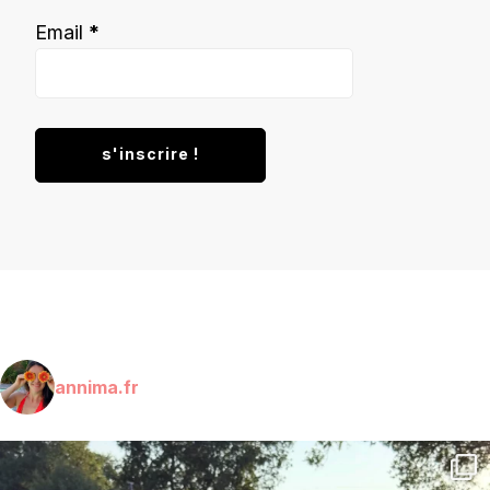
Email
*
annima.fr