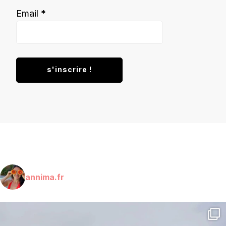
Email
*
annima.fr