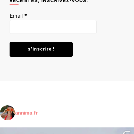
RÉCENTES, INSCRIVEZ-VOUS:
Email
*
annima.fr