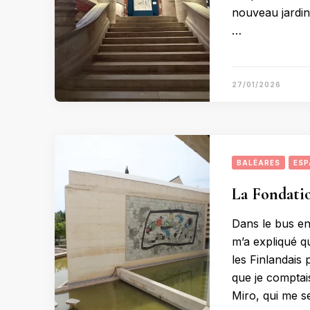
nouveau jardin
…
27/01/2026
BALÉARES
ESP
La Fondatio
Dans le bus en 
m’a expliqué q
les Finlandais 
que je comptais
Miro, qui me s