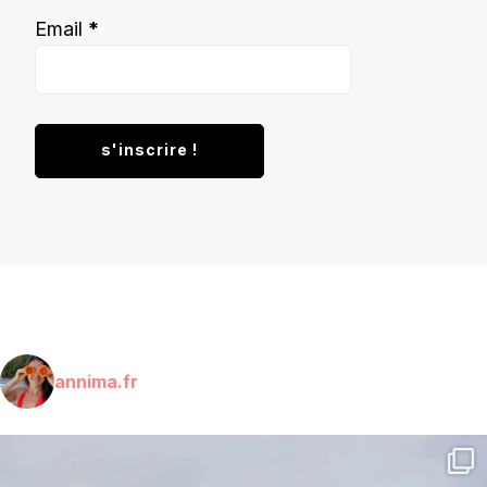
Email
*
annima.fr