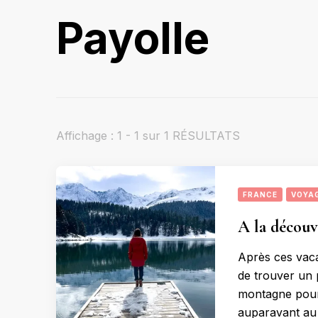
Payolle
Affichage : 1 - 1 sur 1 RÉSULTATS
FRANCE
VOYA
A la découv
Après ces vaca
de trouver un 
montagne pour 
auparavant au 