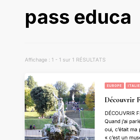
pass educa
Affichage : 1 - 1 sur 1 RÉSULTATS
EUROPE
ITALIE
Découvrir F
DÉCOUVRIR F
Quand j’ai par
oui, c’était m
« c’est un musé