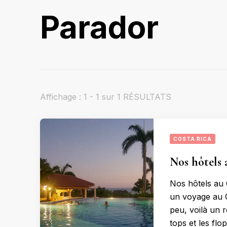
Parador
Affichage : 1 - 1 sur 1 RÉSULTATS
COSTA RICA
Nos hôtels a
Nos hôtels au 
un voyage au C
peu, voilà un 
tops et les fl