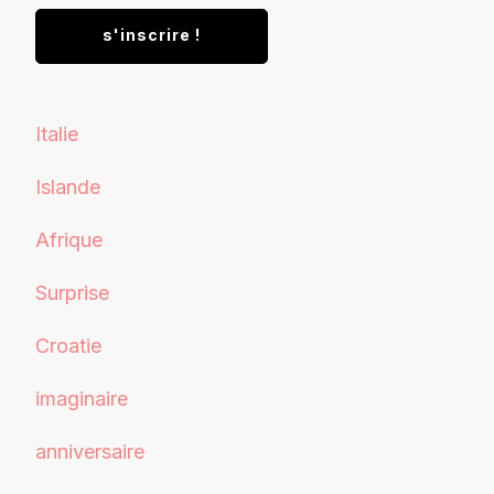
Italie
Islande
Afrique
Surprise
Croatie
imaginaire
anniversaire