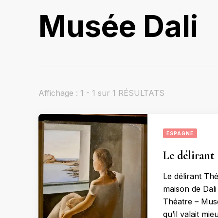
Musée Dali
Affichage : 1 - 1 sur 1 RÉSULTATS
ESPAGNE
Le délirant
Le délirant Th
maison de Dali 
Théatre – Musé
qu’il valait mie