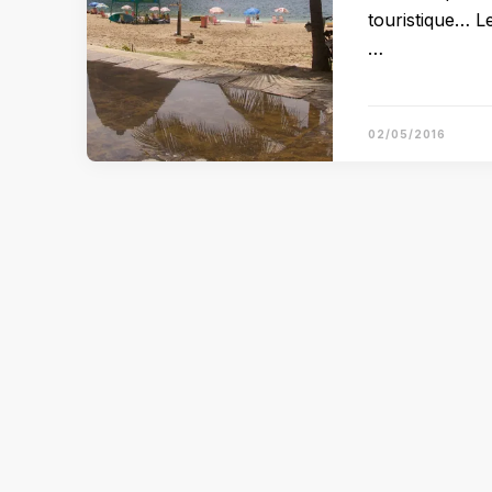
touristique… L
…
02/05/2016