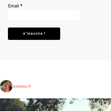
Email
*
annima.fr