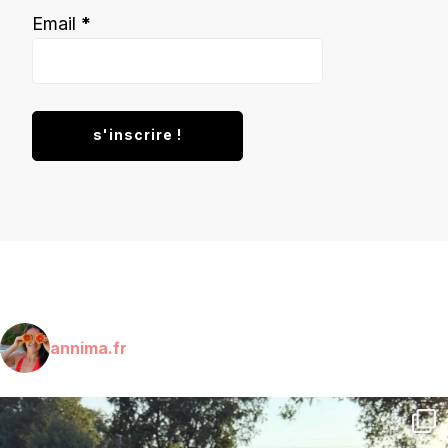
Email
*
annima.fr