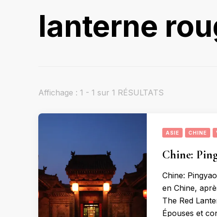
lanterne ro
Affichage : 1 - 1 sur 1 RÉSULTATS
ASIE
CHINE
Chine: Ping
Chine: Pingyao
en Chine, après
The Red Lanter
Épouses et co