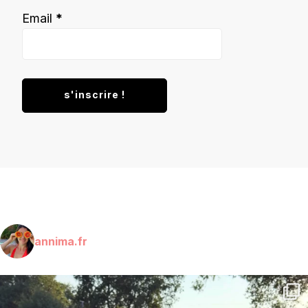
Email
*
annima.fr