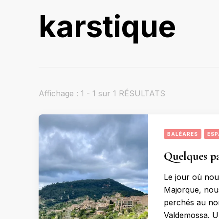
karstique
Affichage : 1 - 1 sur 1 RÉSULTATS
BALÉARES
ESP
Quelques pa
Le jour où nou
Majorque, nous
perchés au nord
Valdemossa. Un 