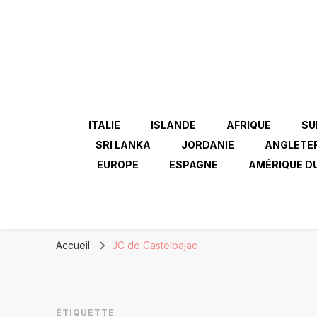
ITALIE
ISLANDE
AFRIQUE
SU
SRI LANKA
JORDANIE
ANGLETE
EUROPE
ESPAGNE
AMÉRIQUE D
Accueil
JC de Castelbajac
ÉTIQUETTE