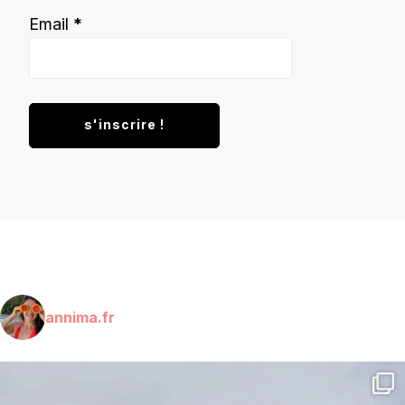
Email
*
annima.fr