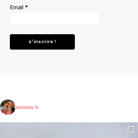
Email
*
annima.fr