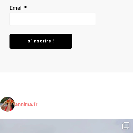
Email
*
annima.fr