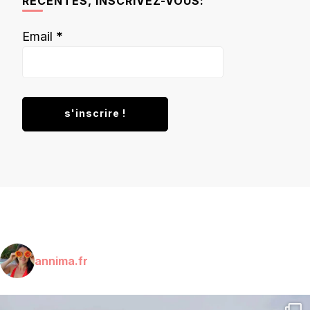
RÉCENTES, INSCRIVEZ-VOUS:
Email
*
annima.fr