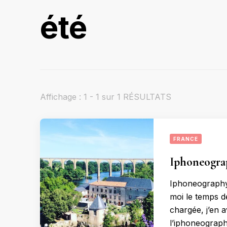
été
Affichage : 1 - 1 sur 1 RÉSULTATS
FRANCE
Iphoneograp
Iphoneography:
moi le temps 
chargée, j’en 
l’iphoneograph