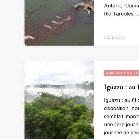
Antonio. Commen
Rio Tarcoles. 
19/06/2017
AMÉRIQUE DU S
Iguazu : au 
Iguazu : au fil
disposition, no
semblait import
une 1ère journ
journée de déc