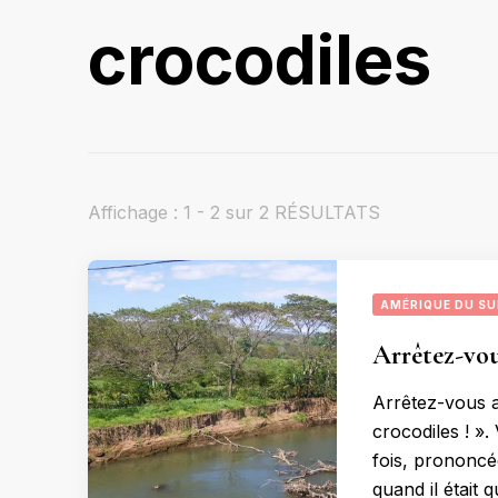
crocodiles
Affichage : 1 - 2 sur 2 RÉSULTATS
AMÉRIQUE DU S
Arrêtez-vou
Arrêtez-vous a
crocodiles ! ».
fois, prononcé
quand il était