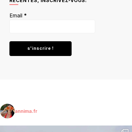
RÉCENTES, INSCRIVEZ-VOUS:
Email
*
annima.fr