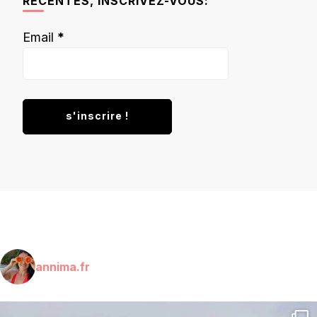
RÉCENTES, INSCRIVEZ-VOUS:
Email
*
annima.fr