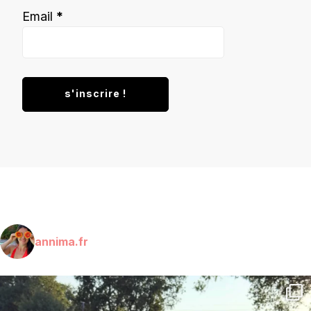
Email
*
annima.fr