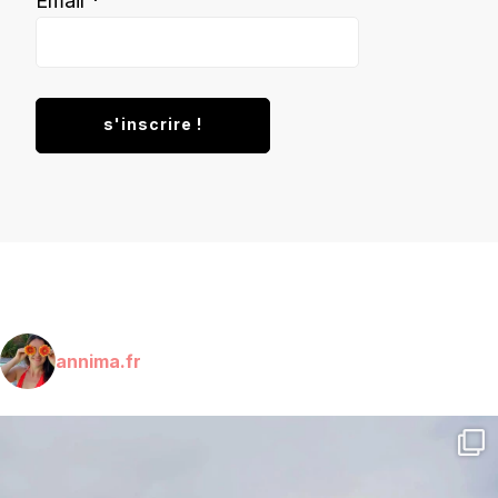
Email
*
annima.fr