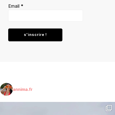
Email
*
annima.fr